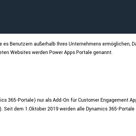
e es Benutzern außerhalb Ihres Unter­neh­mens ermög­li­chen,
­te­ten Websites werden Power Apps Portale genannt.
ics 365-Portale) nur als Add-On für Customer Enga­ge­ment Ap
on). Seit dem 1.Oktober 2019 werden alle Dynamics 365-Portale