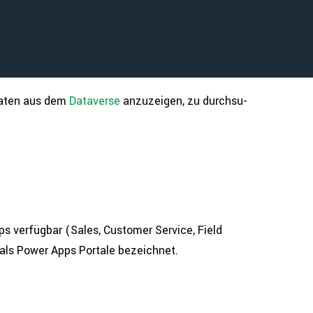
 Daten aus dem
Dataverse
anzu­zei­gen, zu durch­su­
ps verfügbar (Sales, Customer Service, Field
 als Power Apps Portale bezeichnet.