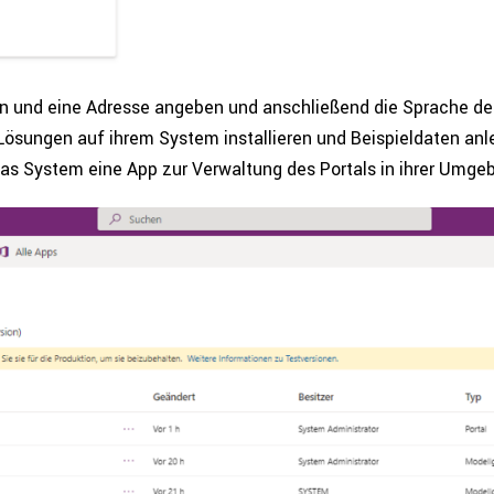
en und eine Adresse angeben und anschlie­ßend die Sprache d
ösungen auf ihrem System instal­lie­ren und Bei­spiel­da­ten anl
das System eine App zur Ver­wal­tung des Portals in ihrer Umge