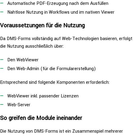
Auto­ma­ti­sche PDF-Erzeugung nach dem Ausfüllen
Nahtlose Nutzung in Workflows und im nativen Viewer
Vor­aus­set­zun­gen für die Nutzung
Da DMS-Forms voll­stän­dig auf Web-Tech­no­lo­gien basieren, erfolgt
die Nutzung aus­schließ­lich über:
Den WebViewer
Den Web-Admin (für die Formularerstellung)
Ent­spre­chend sind folgende Kom­po­nen­ten erforderlich:
WebViewer inkl. passender Lizenzen
Web-Server
So greifen die Module ineinander
Die Nutzung von DMS-Forms ist ein Zusam­men­spiel mehrerer