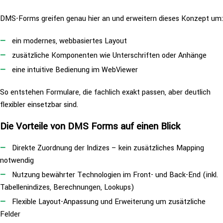
DMS-Forms greifen genau hier an und erweitern dieses Konzept um:
ein modernes, web­ba­sier­tes Layout
zusätz­li­che Kom­po­nen­ten wie Unter­schrif­ten oder Anhänge
eine intuitive Bedienung im WebViewer
So entstehen Formulare, die fachlich exakt passen, aber deutlich
flexibler ein­setz­bar sind.
Die Vorteile von DMS Forms auf einen Blick
Direkte Zuordnung der Indizes – kein zusätz­li­ches Mapping
notwendig
Nutzung bewährter Tech­no­lo­gien im Front- und Back-End (inkl.
Tabel­len­in­di­zes, Berech­nun­gen, Lookups)
Flexible Layout-Anpassung und Erwei­te­rung um zusätz­li­che
Felder