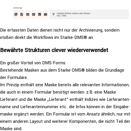
Die erfassten Daten dienen nicht nur der Archi­vie­rung, sondern
stoßen direkt die Workflows im Starke-DMS® an.
Bewährte Struk­tu­ren clever wiederverwendet
Ein großer Vorteil von DMS-Forms:
Bestehen­de Masken aus dem Starke-DMS® bilden die Grundlage
der Formulare.
Im Prinzip enthält eine Maske bereits alle rele­van­ten Infor­ma­tio­nen,
die auch in einem Formular benötigt werden. z.B. eine Maske
Lieferant und die Maske „Lieferant“ enthält Indizes wie Lie­fe­ran­ten­
na­me und Lie­fe­ran­ten­num­mer etc.. die Infos können in der Ein­ga­be­
mas­ke ergänzt werden. Ein Formular ist vom Ansatz ähnlich, nur mit
einem anderen Layout und weiterer Kom­po­nen­ten, die nicht Teil der
Maske sind.