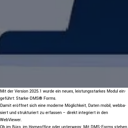
Mit der Version 2025.1 wurde ein neues, leis­tungs­star­kes Modul ein­
ge­führt: Starke-DMS® Forms.
Damit eröffnet sich eine moderne Mög­lich­keit, Daten mobil, web­ba­
siert und struk­tu­riert zu erfassen – direkt inte­griert in den
WebViewer.
Ob im Büro, im Home­of­fice oder unterwegs: Mit DMS-Forms stehen