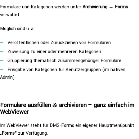
Formulare und Kate­go­rien werden unter
Archi­vie­rung → Forms
verwaltet.
Möglich sind u. a.:
Ver­öf­fent­li­chen oder Zurück­zie­hen von Formularen
Zuweisung zu einer oder mehreren Kategorien
Grup­pie­rung the­ma­tisch zusam­men­ge­hö­ri­ger Formulare
Freigabe von Kate­go­rien für Benut­zer­grup­pen (im nativen
Admin)
Formulare ausfüllen
archi­vie­ren – ganz einfach im
&
WebViewer
Im WebViewer steht für DMS-Forms ein eigener Haupt­me­nü­punkt
„Forms“
zur Verfügung.