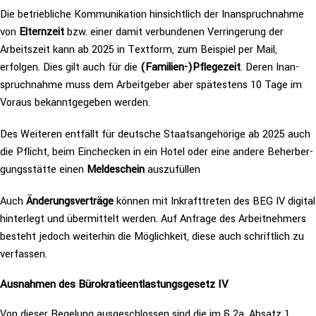
Die betrieb­li­che Kom­mu­ni­ka­ti­on hin­sicht­lich der Inan­spruch­nah­me
von
Eltern­zeit
bzw. einer damit ver­bun­de­nen Ver­rin­ge­rung der
Arbeits­zeit kann ab 2025 in Textform, zum Beispiel per Mail,
erfolgen. Dies gilt auch für die
(Familien-)Pflegezeit
. Deren Inan­
spruch­nah­me muss dem Arbeit­ge­ber aber spä­tes­tens 10 Tage im
Voraus bekannt­ge­ge­ben werden.
Des Weiteren entfällt für deutsche Staats­an­ge­hö­ri­ge ab 2025 auch
die Pflicht, beim Ein­che­cken in ein Hotel oder eine andere Beher­ber­
gungs­stät­te einen
Mel­de­schein
auszufüllen
Auch
Ände­rungs­ver­trä­ge
können mit Inkraft­tre­ten des BEG IV digital
hin­ter­legt und über­mit­telt werden. Auf Anfrage des Arbeit­neh­mers
besteht jedoch weiterhin die Mög­lich­keit, diese auch schrift­lich zu
verfassen.
Ausnahmen
des
Büro­kra­tie­ent­las­tungs­ge­setz IV
Von dieser Regelung aus­ge­schlos­sen sind die im § 2a, Absatz 1