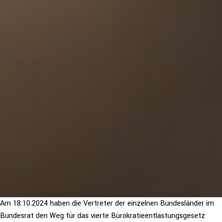
Am 18.10.2024 haben die Vertreter der einzelnen Bun­des­län­der im
Bundesrat den Weg für das vierte Büro­kra­tie­ent­las­tungs­ge­setz