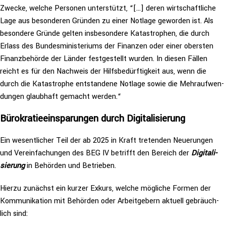
Zwecke, welche Personen unter­stützt, “[…] deren wirt­schaft­li­che
Lage aus beson­de­ren Gründen zu einer Notlage geworden ist.
Als
besondere Gründe gelten ins­be­son­de­re Kata­stro­phen, die durch
Erlass des Bun­des­mi­nis­te­ri­ums der Finanzen oder einer obersten
Finanz­be­hör­de der Länder fest­ge­stellt wurden. In diesen Fällen
reicht es für den Nachweis der Hilfs­be­dürf­tig­keit aus, wenn die
durch die Kata­stro­phe ent­stan­de­ne Notlage sowie die Mehr­auf­wen­
dun­gen glaubhaft gemacht werden.“
Büro­kra­tie­ein­spa­run­gen durch Digi­ta­li­sie­rung
Ein wesent­li­cher Teil der ab 2025 in Kraft tretenden Neue­run­gen
und Ver­ein­fa­chun­gen des BEG IV betrifft den Bereich der
Digi­ta­li­
sie­rung
in Behörden und Betrieben.
Hierzu zunächst ein kurzer Exkurs, welche mögliche Formen der
Kom­mu­ni­ka­ti­on mit Behörden oder Arbeit­ge­bern aktuell gebräuch­
lich sind: