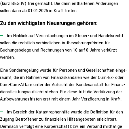
(kurz BEG IV) frei gemacht. Die darin ent­hal­te­nen Ände­run­gen
sollen dann ab 01.01.2025 in Kraft treten.
Zu den wich­tigs­ten Neue­run­gen gehören:
Im Hinblick auf Ver­ein­fa­chun­gen im Steuer- und Han­dels­recht
sollen die rechtlich ver­bind­li­chen Auf­be­wah­rungs­fris­ten für
Buchungs­be­le­ge und Rech­nun­gen von 10 auf 8 Jahre verkürzt
werden.
Eine Son­der­re­ge­lung wurde für Personen und Gesell­schaf­ten ein­ge­
räumt, die im Rahmen von Finanz­skan­da­len wie der Cum-Ex- oder
Cum-Cum-Affäre unter der Aufsicht der Bun­des­an­stalt für Finanz­
dienst­leis­tungs­auf­sicht stehen. Für diese tritt die Ver­kür­zung der
Auf­be­wah­rungs­fris­ten erst mit einem Jahr Ver­zö­ge­rung in Kraft.
Im Bereich der Kata­stro­phen­hil­fe wurde die Defi­ni­ti­on für den
Zugang Betrof­fe­ner zu finan­zi­el­len Hilfs­an­ge­bo­ten erleich­tert.
Demnach verfolgt eine Kör­per­schaft bzw. ein Verband mild­tä­ti­ge