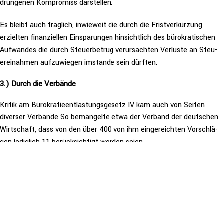
drun­ge­nen Kom­pro­miss darstellen.
Es bleibt auch fraglich, inwieweit die durch die Frist­ver­kür­zung
erzielten finan­zi­el­len Ein­spa­run­gen hin­sicht­lich des büro­kra­ti­schen
Aufwandes die durch Steu­er­be­trug ver­ur­sach­ten Verluste an Steu­
er­ei­nah­men auf­zu­wie­gen imstande sein dürften.
3.) Durch die Verbände
Kritik am Büro­kra­tie­ent­las­tungs­ge­setz IV kam auch von Seiten
diverser Verbände So bemän­gel­te etwa der Verband der deutschen
Wirt­schaft, dass von den über 400 von ihm ein­ge­reich­ten Vor­schlä­
gen lediglich 11 berück­sich­tigt worden seien.
Auch der NKR sieht dies­be­züg­lich noch viel Luft nach oben. Er regte
an, man solle für die kommenden vier Jahre eine Redu­zie­rung des
Büro­kra­tie­kos­ten­in­dex (BDI)
(aktuell bei 97,03 Prozent, Stand
September 2024) um min­des­tens 25 Prozent ins Auge fassen.