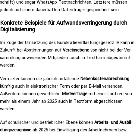
schrift) und sogar WhatsApp-Text­nach­rich­ten. Letztere müssen
jedoch auf einem dau­er­haf­ten Daten­trä­ger gespei­chert sein.
Konkrete Beispiele für Auf­wands­ver­rin­ge­rung durch
Digitalisierung
Im Zuge der Umsetzung des Büro­kra­tie­ent­las­tungs­ge­setz IV kann in
Zukunft bei Abstim­mun­gen auf
Ver­eins­ebe­ne
von nicht bei der Ver­
samm­lung anwe­sen­den Mit­glie­dern auch in Textform abge­stimmt
werden.
Vermieter können die jährlich anfal­len­de
Neben­kos­ten­ab­rech­nung
künftig auch in elek­tro­ni­scher Form oder per E‑Mail versenden.
Außerdem können gewerb­li­che
Miet­ver­trä­ge
mit einer Laufzeit von
mehr als einem Jahr ab 2025 auch in Textform abge­schlos­sen
werden.
Auf schu­li­scher und betrieb­li­cher Ebene können
Arbeits- und Aus­bil­
dungs­zeug­nis­se
ab 2025 bei Ein­wil­li­gung des Arbeit­neh­mers bzw.