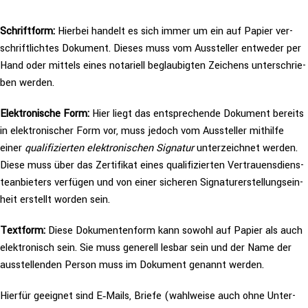
Schrift­form:
Hierbei handelt es sich immer um ein auf Papier ver­
schrift­lich­tes Dokument. Dieses muss vom Aus­stel­ler entweder per
Hand oder mittels eines notariell beglau­big­ten Zeichens unter­schrie­
ben werden.
Elek­tro­ni­sche Form:
Hier liegt das ent­spre­chen­de Dokument bereits
in elek­tro­ni­scher Form vor, muss jedoch vom Aus­stel­ler mithilfe
einer
qua­li­fi­zier­ten elek­tro­ni­schen Signatur
unter­zeich­net werden.
Diese muss über das Zer­ti­fi­kat eines qua­li­fi­zier­ten Ver­trau­ens­diens­
te­an­bie­ters verfügen und von einer sicheren Signa­tur­er­stel­lungs­ein­
heit erstellt worden sein.
Textform:
Diese Doku­men­ten­form kann sowohl auf Papier als auch
elek­tro­nisch sein. Sie muss generell lesbar sein und der Name der
aus­stel­len­den Person muss im Dokument genannt werden.
Hierfür geeignet sind E‑Mails, Briefe (wahlweise auch ohne Unter­