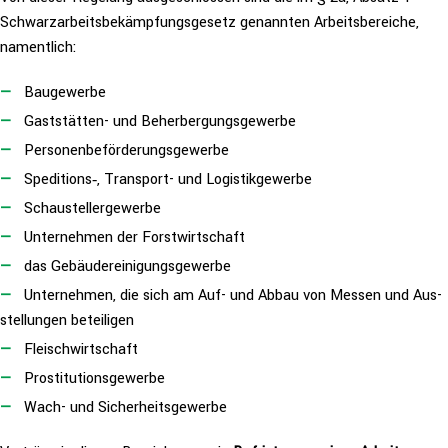
Schwarz­ar­beits­be­kämp­fungs­ge­setz genannten Arbeits­be­rei­che,
nament­lich:
Bau­ge­wer­be
Gast­stät­ten- und Beher­ber­gungs­ge­wer­be
Per­so­nen­be­för­de­rungs­ge­wer­be
Speditions‑, Transport- und Logis­tik­ge­wer­be
Schau­stel­ler­ge­wer­be
Unter­neh­men der Forst­wirt­schaft
das Gebäu­de­rei­ni­gungs­ge­wer­be
Unter­neh­men, die sich am Auf- und Abbau von Messen und Aus­
stel­lun­gen betei­li­gen
Fleisch­wirt­schaft
Pro­sti­tu­ti­ons­ge­wer­be
Wach- und Sicher­heits­ge­wer­be