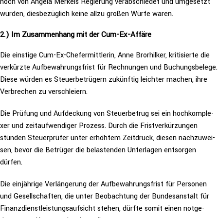
noch von Angela Merkels Regierung ver­ab­schie­det und umgesetzt
wurden, dies­be­züg­lich keine allzu großen Würfe waren.
2.) Im Zusam­men­hang mit der Cum-Ex-Affäre
Die einstige Cum-Ex-Chef­er­mitt­le­rin, Anne Bror­hil­ker, kri­ti­sier­te die
verkürzte Auf­be­wah­rungs­frist für Rech­nun­gen und Buchungs­be­le­ge.
Diese würden es Steu­er­be­trü­gern zukünftig leichter machen, ihre
Ver­bre­chen zu verschleiern.
Die Prüfung und Auf­de­ckung von Steu­er­be­trug sei ein hoch­kom­ple­
xer und zeit­auf­wen­di­ger Prozess. Durch die Frist­ver­kür­zun­gen
stünden Steu­er­prü­fer unter erhöhtem Zeitdruck, diesen nach­zu­wei­
sen, bevor die Betrüger die belas­ten­den Unter­la­gen entsorgen
dürfen.
Die ein­jäh­ri­ge Ver­län­ge­rung der Auf­be­wah­rungs­frist für Personen
und Gesell­schaf­ten, die unter Beob­ach­tung der Bun­des­an­stalt für
Finanz­dienst­leis­tungs­auf­sicht stehen, dürfte somit einen not­ge­