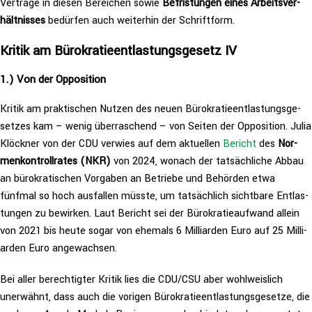
Verträge in diesen Bereichen sowie
Befris­tun­gen eines Arbeits­ver­
hält­nis­ses
bedürfen auch weiterhin der Schrift­form.
Kritik am Büro­kra­tie­ent­las­tungs­ge­setz IV
1.
) Von der Oppo­si­ti­on
Kritik am prak­ti­schen Nutzen des neuen Büro­kra­tie­ent­las­tungs­ge­
set­zes kam – wenig über­ra­schend – von Seiten der Oppo­si­ti­on. Julia
Klöckner von der CDU verwies auf dem aktuellen
Bericht
des
Nor­
men­kon­troll­ra­tes (NKR)
von 2024, wonach der tat­säch­li­che Abbau
an büro­kra­ti­schen Vorgaben an Betriebe und Behörden etwa
fünfmal so hoch ausfallen müsste, um tat­säch­lich sichtbare Ent­las­
tun­gen zu bewirken. Laut Bericht sei der Büro­kra­tie­auf­wand allein
von 2021 bis heute sogar von ehemals 6 Mil­li­ar­den Euro auf 25 Mil­li­
ar­den Euro ange­wach­sen.
Bei aller berech­tig­ter Kritik lies die CDU/CSU aber wohl­weis­lich
unerwähnt, dass auch die vorigen Büro­kra­tie­ent­las­tungs­ge­set­ze, die