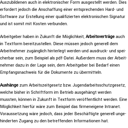
Aus­zu­bil­de­nen auch in elek­tro­ni­scher Form aus­ge­stellt werden. Dies
erfordert jedoch die Anschaf­fung einer ent­spre­chen­den Hard- und
Software zur Erstel­lung einer qua­li­fi­zier­ten elek­tro­ni­schen Signatur
und ist somit mit Kosten verbunden.
Arbeit­ge­ber haben in Zukunft die Mög­lich­keit,
Arbeits­ver­trä­ge
auch
in Textform bereit­zu­stel­len. Diese müssen jedoch generell dem
Arbeit­neh­mer zugäng­lich hin­ter­legt werden und ausdruck- und spei­
cher­bar sein, zum Beispiel als pdf-Datei. Außerdem muss der Arbeit­
neh­mer dazu in der Lage sein, dem Arbeit­ge­ber bei Bedarf einen
Emp­fangs­nach­weis für die Dokumente zu übermitteln.
Aushänge
zum Arbeits­zeit­ge­setz bzw. Jugend­ar­beits­schutz­ge­setz,
welche bisher in Schrift­form im Betrieb aus­ge­hängt werden
mussten, können in Zukunft in Textform ver­öf­fent­licht werden. Eine
Mög­lich­keit hierfür wäre zum Beispiel das fir­men­ei­ge­ne Intranet.
Vor­aus­set­zung wäre jedoch, dass jeder Beschäf­tig­te generell unge­
hin­der­ten Zugang zu den betref­fen­den Infor­ma­tio­nen hat.