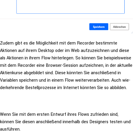
Zudem gibt es die Mög­lich­keit mit dem Recorder bestimmte
Aktionen auf ihrem Desktop oder im Web auf­zu­zeich­nen und diese
als Aktionen in ihrem Flow hin­ter­le­gen. So können Sie bei­spiels­wei­se
mit dem Recorder eine Browser-Session auf­zeich­nen, in der aktuelle
Akti­en­kur­se abge­bil­det sind. Diese könnten Sie anschlie­ßend in
Variablen speichern und in einem Flow wei­ter­ver­ar­bei­ten. Auch wie­
der­keh­ren­de Bestell­pro­zes­se im Internet könnten Sie so abbilden.
Wenn Sie mit dem ersten Entwurf ihres Flows zufrieden sind,
können Sie diesen anschlie­ßend innerhalb des Designers testen und
ausführen.