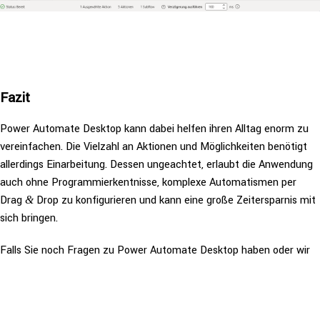
Fazit
Power Automate Desktop kann dabei helfen ihren Alltag enorm zu
ver­ein­fa­chen. Die Vielzahl an Aktionen und Mög­lich­kei­ten benötigt
aller­dings Ein­ar­bei­tung. Dessen unge­ach­tet, erlaubt die Anwendung
auch ohne Pro­gram­mier­kent­nis­se, komplexe Auto­ma­tis­men per
Drag
Drop zu kon­fi­gu­rie­ren und kann eine große Zeit­er­spar­nis mit
&
sich bringen.
Falls Sie noch Fragen zu Power Automate Desktop haben oder wir
Sie bei diesem Thema unter­stüt­zen sollen, können Sie sich natürlich
gerne bei uns melden.
08 Juni 2022