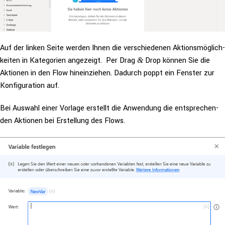
Auf der linken Seite werden Ihnen die ver­schie­de­nen Akti­ons­mög­lich­
kei­ten in Kate­go­rien angezeigt. Per Drag
Drop können Sie die
&
Aktionen in den Flow hin­ein­zie­hen. Dadurch poppt ein Fenster zur
Kon­fi­gu­ra­ti­on auf.
Bei Auswahl einer Vorlage erstellt die Anwendung die ent­spre­chen­
den Aktionen bei Erstel­lung des Flows.