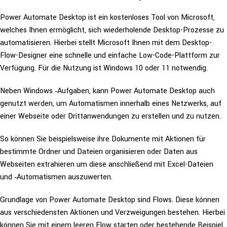
Power Automate Desktop ist ein kos­ten­lo­ses Tool von Microsoft,
welches Ihnen ermög­licht, sich wie­der­ho­len­de Desktop-Prozesse zu
auto­ma­ti­sie­ren. Hierbei stellt Microsoft Ihnen mit dem Desktop-
Flow-Designer eine schnelle und einfache Low-Code-Plattform zur
Verfügung. Für die Nutzung ist Windows 10 oder 11 notwendig.
Neben Windows ‑Aufgaben, kann Power Automate Desktop auch
genutzt werden, um Auto­ma­tis­men innerhalb eines Netzwerks, auf
einer Webseite oder Dritt­an­wen­dun­gen zu erstellen und zu nutzen.
So können Sie bei­spiels­wei­se ihre Dokumente mit Aktionen für
bestimmte Ordner und Dateien orga­ni­sie­ren oder Daten aus
Webseiten extra­hie­ren um diese anschlie­ßend mit Excel-Dateien
und ‑Auto­ma­tis­men auszuwerten.
Grundlage von Power Automate Desktop sind Flows. Diese können
aus ver­schie­dens­ten Aktionen und Ver­zwei­gun­gen bestehen. Hierbei
können Sie mit einem leeren Flow starten oder bestehen­de Beispiel