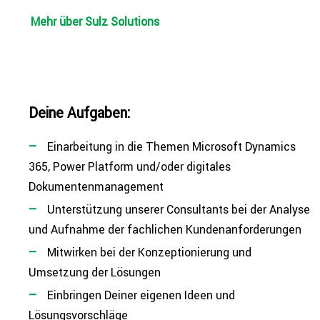
Mehr über Sulz Solutions
Deine Aufgaben:
Ein­ar­bei­tung in die Themen Microsoft Dynamics
365, Power Platform und/oder digitales
Dokumentenmanagement
Unter­stüt­zung unserer Con­sul­tants bei der Analyse
und Aufnahme der fach­li­chen Kundenanforderungen
Mitwirken bei der Kon­zep­tio­nie­rung und
Umsetzung der Lösungen
Ein­brin­gen Deiner eigenen Ideen und
Lösungsvorschläge