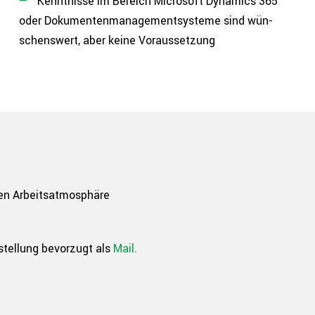
Kennt­nis­se im Bereich Microsoft Dynamics 365
oder Doku­men­ten­ma­nage­ment­sys­te­me sind wün­
schens­wert, aber keine Voraussetzung
n Arbeits­at­mo­sphä­re
tel­lung bevorzugt als
Mail.