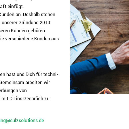
aft einfügt.
en Kunden an. Deshalb stehen
it unserer Gründung 2010
 unseren Kunden gehören
ie ver­schie­de­ne Kunden aus
n hast und Dich für tech­ni­
. Gemeinsam arbeiten wir
r­bun­gen von
 mit Dir ins Gespräch zu
ng@sulzsolutions.de