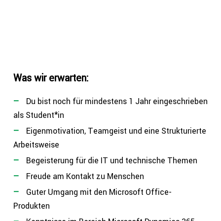
Was wir erwarten:
Du bist noch für min­des­tens 1 Jahr ein­ge­schrie­ben
als Student*in
Eigen­mo­ti­va­ti­on, Teamgeist und eine Struk­tu­rier­te
Arbeitsweise
Begeis­te­rung für die IT und tech­ni­sche Themen
Freude am Kontakt zu Menschen
Guter Umgang mit den Microsoft Office-
Produkten