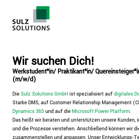
Zum
Inhalt
springen
Wir suchen Dich!
Werkstudent*in/ Praktikant*in/ Quereinsteiger*i
(m/w/d)
Die
Sulz Solutions GmbH
ist spe­zia­li­siert auf
digitales D
Starke DMS, auf Customer Rela­ti­onship Manage­ment (
Dynamics 365
und auf die
Microsoft Power Platform
.
Das heißt wir beraten und unter­stüt­zen unsere Kunden, i
und die Prozesse verstehen. Anschlie­ßend können wir di
zusam­men­stel­len und anpassen. Unser Ent­wick­lungs-T