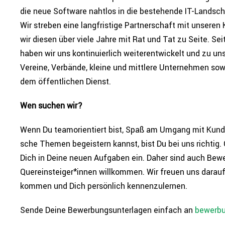
die neue Software nahtlos in die bestehen­de IT-Land­sch
Wir streben eine lang­fris­ti­ge Part­ner­schaft mit unser
wir diesen über viele Jahre mit Rat und Tat zu Seite. Se
haben wir uns kon­ti­nu­ier­lich wei­ter­ent­wi­ckelt und zu
Vereine, Verbände, kleine und mittlere Unter­neh­men sow
dem öffent­li­chen Dienst.
Wen suchen wir?
Wenn Du team­ori­en­tiert bist, Spaß am Umgang mit Kunde
sche Themen begeis­tern kannst, bist Du bei uns richtig
Dich in Deine neuen Aufgaben ein. Daher sind auch Bewe
Quereinsteiger*innen will­kom­men. Wir freuen uns darauf
kommen und Dich per­sön­lich kennenzulernen.
Sende Deine Bewer­bungs­un­ter­la­gen einfach an
bewerbu