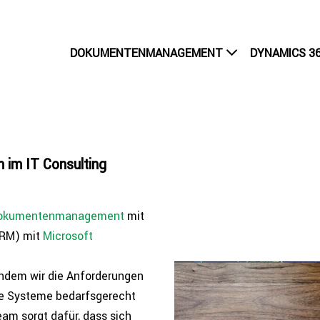
DOKUMENTENMANAGEMENT
DYNAMICS 36
n im IT Consulting
oku­men­ten­ma­nage­ment
mit
CRM) mit
Microsoft
ndem wir die Anfor­de­run­gen
e Systeme bedarfs­ge­recht
eam sorgt dafür, dass sich